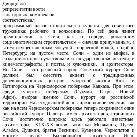
Дворцовой
репрезентативности
санаторных комплексов
соответствовал
программный пафос строительства курорта для советского
труженика: рабочего и колхозника. По сей день живет
представление о Сочи, как о городе, рожденном
социалистическим строительством – сначала придуманным, а
затем осуществленным могучей творческой волей, подобно
Петербургу, на пустом месте. Сочи – один из мифов, в
создании которого участвовали и государственные деятели, и
кинематографисты, и поэты, и художники, и архитекторы.
Но Сочи – это реальный город. Советский курорт Сочи
должен был сместить акцент с традиционных
дореволюционных центров курортной жизни Ялты и
Пятигорска на Черноморское побережье Кавказа. При этом,
среди курортов побережья (Сухуми, Гагры, Новый
Афон), выбран именно Сочи, курорт на российской
территории. На сегодняшний день - прозорливое решение, так
как на всем Черноморском побережье теперь сохранился один
российский курорт. Палитра имен архитекторов, строивших
Сочи, достаточно широка: здесь работали известные
архитекторы, Х1Х-ХХ веков, такие как Мержанов, Щусев,
Алабян, Душкин, братья Веснины, Кузнецов, Чернопятов и
многие другие. Выдающийся архитектор Иван