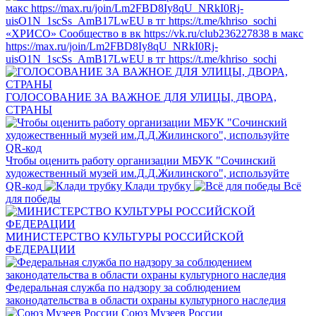
«ХРИСО» Сообщество в вк https://vk.ru/club236227838 в макс
https://max.ru/join/Lm2FBD8Iy8qU_NRkI0Rj-
uisO1N_1scSs_AmB17LwEU в тг https://t.me/khriso_sochi
ГОЛОСОВАНИЕ ЗА ВАЖНОЕ ДЛЯ УЛИЦЫ, ДВОРА,
СТРАНЫ
Чтобы оценить работу организации МБУК "Сочинский
художественный музей им.Д.Д.Жилинского", используйте
QR-код
Клади трубку
Всё
для победы
МИНИСТЕРСТВО КУЛЬТУРЫ РОССИЙСКОЙ
ФЕДЕРАЦИИ
Федеральная служба по надзору за соблюдением
законодательства в области охраны культурного наследия
Союз Музеев России