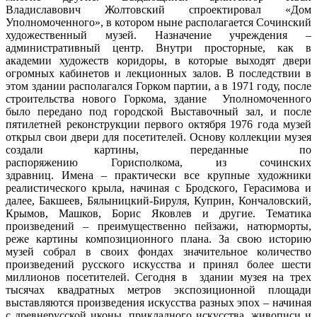
Владиславович Жолтовский спроектировал «Дом
Уполномоченного», в котором ныне располагается Сочинский
художественный музей. Назначение учреждения –
административный центр. Внутри просторные, как в
академии художеств коридоры, в которые выходят двери
огромных кабинетов и лекционных залов. В последствии в
этом здании располагался Горком партии, а в 1971 году, после
строительства нового Горкома, здание Уполномоченного
было передано под городской Выставочный зал, и после
пятилетней реконструкции первого октября 1976 года музей
открыл свои двери для посетителей. Основу коллекции музея
создали картины, переданные по
распоряжению Горисполкома, из сочинских
здравниц. Имена – практически все крупные художники
реалистического крыла, начиная с Бродского, Герасимова и
далее, Бакшеев, Бялыницкий-Бируля, Куприн, Кончаловский,
Крымов, Машков, Борис Яковлев и другие. Тематика
произведений – преимущественно пейзажи, натюрморты,
реже картины композиционного плана. За свою историю
музей собрал в своих фондах значительное количество
произведений русского искусства и принял более шести
миллионов посетителей. Сегодня в здании музея на трех
тысячах квадратных метров экспозиционной площади
выставляются произведения искусства разных эпох – начиная
с древнерусской иконы, прикладного искусства, живописи и