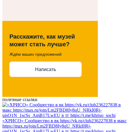
Расскажите, как музей
может стать лучше?
Ждём ваших предложений
Написать
полезные ссылки
«ХРИСО» Сообщество в вк https://vk.ru/club236227838 в макс
https://max.ru/join/Lm2FBD8Iy8qU_NRkI0Rj-
uisO1N_1scSs_AmB17LwEU в тг https://t.me/khriso_sochi