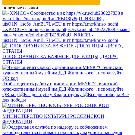
полезные ссылки
«ХРИСО» Сообщество в вк https://vk.ru/club236227838 в макс
https://max.ru/join/Lm2FBD8Iy8qU_NRkI0Rj-
uisO1N_1scSs_AmB17LwEU в тг https://t.me/khriso_sochi
ГОЛОСОВАНИЕ ЗА ВАЖНОЕ ДЛЯ УЛИЦЫ, ДВОРА,
СТРАНЫ
Чтобы оценить работу организации МБУК "Сочинский
художественный музей им.Д.Д.Жилинского", используйте
QR-код
Клади трубку
Всё
для победы
МИНИСТЕРСТВО КУЛЬТУРЫ РОССИЙСКОЙ
ФЕДЕРАЦИИ